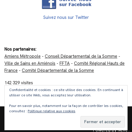
Suivez nous sur Twitter
Nos partenaires:
Amiens Métropole
-
Conseil Départemental de la Somme
-
Ville de Sains en Amiénois
-
FFTA
-
Comité Régional Hauts de
France
-
Comité Départemental de la Somme
142 329 visites
Confidentialité et cookies : ce site utilise des cookies. En continuant à
utiliser ce site Web, vous acceptez leur utilisation.
A propos / Mentions légales
Pour en savoir plus, notamment sur la façon de contrôler les cookies,
consultez :
Politique relative aux cookies
Club de Tir à l'Arc de Sains en Amiénois © 2025. Tous droits
réservés.
Powered by Neve