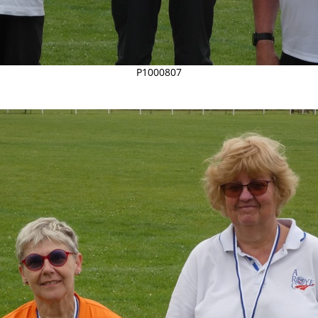
P1000807