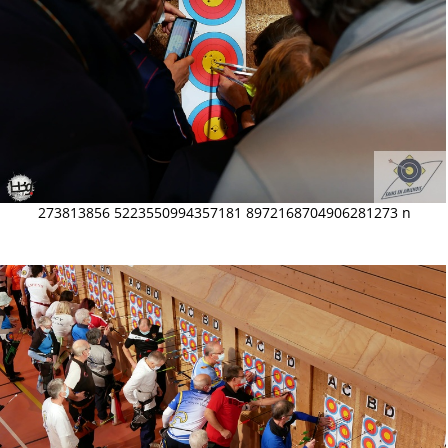
273813856 5223550994357181 8972168704906281273 n