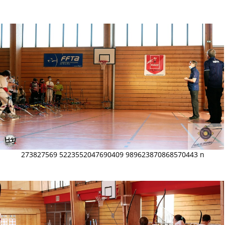
273827569 5223552047690409 989623870868570443 n