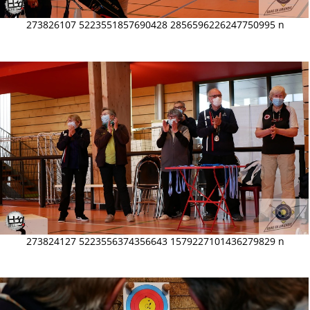
273826107 5223551857690428 2856596226247750995 n
273824127 5223556374356643 1579227101436279829 n