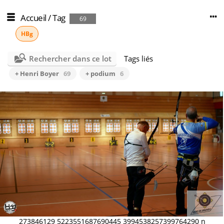
Accueil
/
Tag
69
HBg
Rechercher dans ce lot
Tags liés
+ Henri Boyer
69
+ podium
6
273846129 5223551687690445 3994538257399764290 n