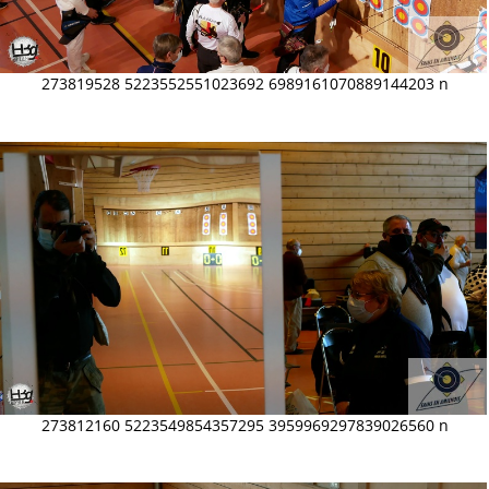
273819528 5223552551023692 6989161070889144203 n
273812160 5223549854357295 3959969297839026560 n