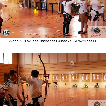
273832014 5223554494356831 3455876428782913535 n