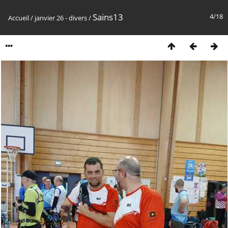
Sains13
4/18
Accueil
/
janvier 26 - divers
/