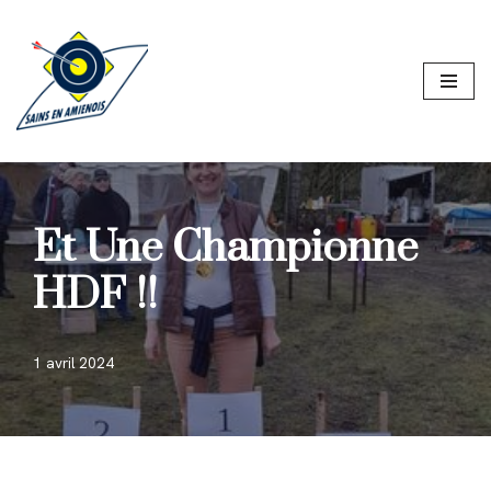
Aller
au
contenu
Et Une Championne
HDF !!
1 avril 2024