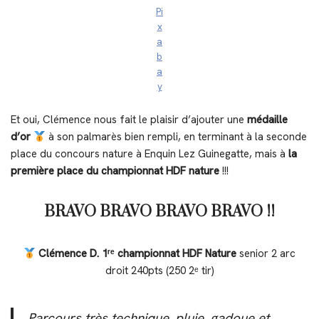
Pi
x
a
b
a
y
Et oui, Clémence nous fait le plaisir d’ajouter une
médaille
d’or
à son palmarès bien rempli, en terminant à la seconde
place du concours nature à Enquin Lez Guinegatte, mais à
la
première place du championnat HDF nature
!!!
BRAVO BRAVO BRAVO BRAVO !!
Clémence D. 1ʳᵉ championnat HDF Nature
senior 2 arc
droit 240pts (250 2ᵉ tir)
Parcours très technique, pluie, gadoue et