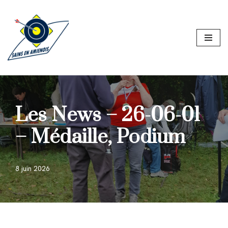
Aller
au
contenu
Les News – 26-06-01
– Médaille, Podium
8 juin 2026