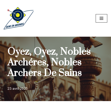
Aller
au
contenu
Oyez, Oyez, Nobles
Archéres, Nobles
Archers De Sains
23 avril 2025