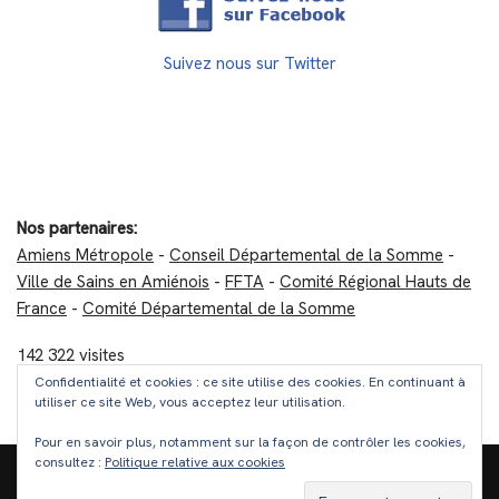
Suivez nous sur Twitter
Nos partenaires:
Amiens Métropole
-
Conseil Départemental de la Somme
-
Ville de Sains en Amiénois
-
FFTA
-
Comité Régional Hauts de
France
-
Comité Départemental de la Somme
142 322 visites
Confidentialité et cookies : ce site utilise des cookies. En continuant à
utiliser ce site Web, vous acceptez leur utilisation.
A propos / Mentions légales
Pour en savoir plus, notamment sur la façon de contrôler les cookies,
consultez :
Politique relative aux cookies
Club de Tir à l'Arc de Sains en Amiénois © 2025. Tous droits
réservés.